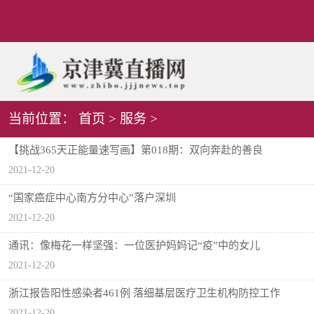
当前位置：
首页
>
服务
>
【挑战365天正能量速写画】第018期：双向奔赴的善良
2021-12-20
“国家癌症中心南方分中心”落户深圳
2021-12-20
通讯：像梅花一样坚强：一位医护妈妈记“疫”中的女儿
2021-12-20
浙江报告阳性感染者461例 落细基层医疗卫生机构防控工作
2021-12-20