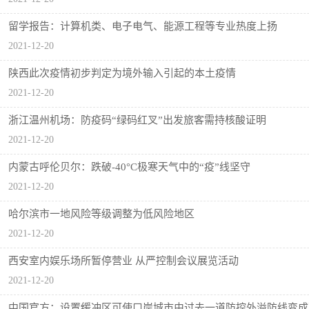
留学报告：计算机类、电子电气、能源工程等专业热度上扬
2021-12-20
陕西此次疫情初步判定为境外输入引起的本土疫情
2021-12-20
浙江温州机场：防疫码“绿码红叉”出发旅客需持核酸证明
2021-12-20
内蒙古呼伦贝尔：跌破-40°C极寒天气中的“疫”线坚守
2021-12-20
哈尔滨市一地风险等级调整为低风险地区
2021-12-20
西安室内娱乐场所暂停营业 从严控制会议展览活动
2021-12-20
中国官方：设置缓冲区可使口岸城市由过去一道防控外溢防线变成